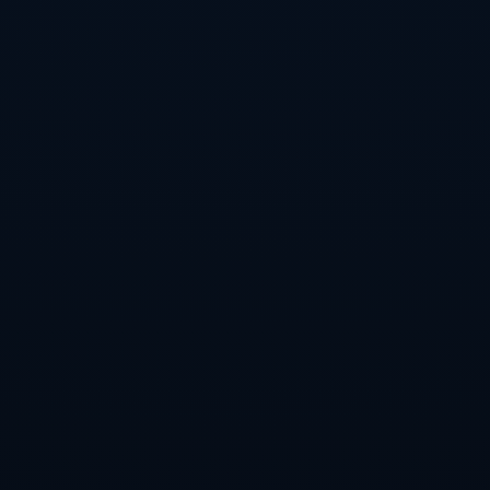
量，意大利在主场以0-0战平瑞典，尽管未能取胜，但平局足
以保障其在接下来的比赛中能继续争取胜利。比赛的每一个
回合都显示了平局战术在高压环境中的运用。
此外，像葡萄牙这样的球队在小组赛中利用平局来确保晋
级。尽管比赛并非总能赢得胜利，但通过战术的合理实施，
平局局面让他们在后续比赛中更具主动权。
4、平局对比赛的整体影响
平局战术对于比赛的整体影响是全方位的。首先，平局可以
让球队保留核心球员的体力与健康，避免在高强度比赛中的
伤病风险。这对于赛程密集的赛事如欧洲杯尤为重要，球队
能通过这样的战术延长球队的竞争力。
此外，平局经常会影响赛事的观赏性，尤其是当两支球队都
采取保守战术时，球迷可能会感到失望。然而，从战术视角