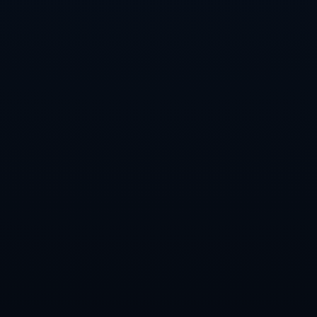
来看，平局能够避免大比分失利，使得比赛过程增加了戏剧
性，不可预知的结果常常让观众保持高度的紧张感。
最后，平局也可能影响球队的心理状态。在重要比赛中，即
使打成平局，球队会感受到一定的挫败感，而这也是后续比
赛策略调整的重要依据。平局不仅是结果，还是对比赛态势
的反映，进而可能影响球队的整体士气以及后续的战术决
策。
总结：
通过对欧洲杯平局战术及球队表现的综合评估，我们了解到
平局战术在现代足球中扮演着愈发重要的角色。这不仅仅是
得分策略的选择，更是对赛事态势的深思熟虑。每个球队在
面对不同对手时，都应当根据具体情况灵活运用战术，以达
成最佳的比赛结果。
未来的研究可以进一步探讨在不同层面上平局战术的细节与