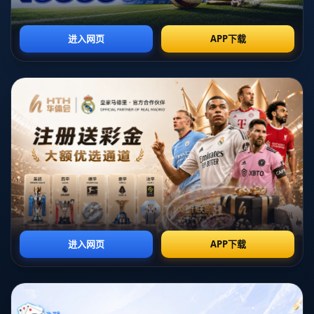
丰富的球员为核心，通过稳固的控球与传递来控制比赛节
奏；而日本则试图通过灵活多变的战术布置，来充分发挥年
轻球员的活力和创造力，形成鲜明对比。
2、关键球员的表现与影响
莫德里奇在这场比赛中的表现无疑是克罗地亚获胜的重要因
素。他不仅在中场承担起组织进攻的职责，还在防守时适时
回撤，以增强球队的整体稳定性。他的视野宽广、技术精
湛，是球队的灵魂人物，其出色的表现也常常成为对手重点
盯防的对象。
富安健洋则在日本队的防线上发挥了重要作用。他的强壮体
格与快节奏的防守风格，使得克罗地亚的进攻受到了很大的
限制。此外，富安的传球能力也让他能够从后场创造出不少
进攻机会。他在比赛中的表现，虽然不如莫德里奇那般备受
瞩目，但同样至关重要。