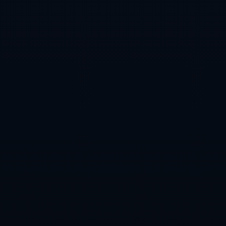
时间差与多场次重叠的观赛规划
2026世界杯在北美举行，对不少亚洲球迷而言，时差与多场
次重叠是观赛时必须面对的现实问题。合理利用直播平台的
回看、集锦、战术解析功能，可以让你在不严重打乱作息的
前提下依然紧跟赛事进度。例如小组赛阶段同一时间段往往
有多场比赛开球，你可以选择优先观看关注度更高或可能产
生冷门的场次，对另一场则通过平台的快速集锦、全攻全守
压缩版进行补看。一些平台还会推出个性化内容订阅功能，
你只要勾选自己支持的球队或喜爱的球员，一旦有新比赛回
放、进球集锦、赛后专访更新，系统就会自动推送提醒，这
样即使错过直播，也不会漏掉关键内容。