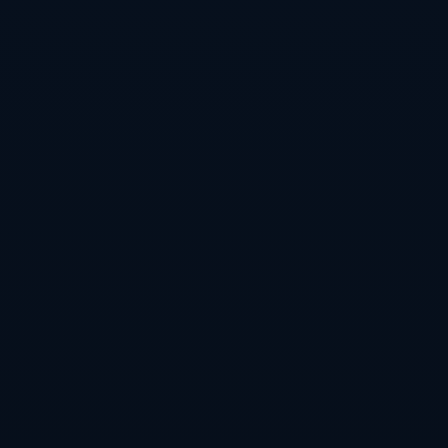
少保证在多设备同时在线的情况下，直播照样能流畅运行。
如果你习惯用手机网络观看，最好提前了解运营商是否推出
世界杯流量包或体育赛事专项流量，并合理预估每场比赛的
流量消耗，以4K直播为例，一场90分钟的比赛可能动辄消耗
数GB流量。考虑到直播平台通常会提供多档清晰度选项，不
妨根据当下网络环境动态调整，例如通勤路上使用自动或标
清保证稳定，在家连入高速WiFi后切换为1080P或4K，做到
观感与流量之间的平衡。
互动玩法与多视角观赛模式
世界杯赛事本身就足够精彩，但优秀的直播平台会进一步增
强互动性与参与感。部分平台会推出弹幕、聊天室、实时投
票等功能，在关键比赛中开启主播连线、解说互动、球迷连
麦，让你在看球的同时也能与他人实时讨论战术与判罚。有