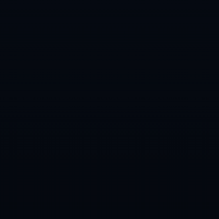
进行综合搭配 对于习惯宅家看球的人，可以优先构建客厅大
屏观赛场景 智能电视加主流视频平台App，以4K高清为主，
辅以手机端App负责赛后数据、社交互动；对于经常在外的
用户，则更适合打造移动优先场景 选择在手机和平板端表现
稳定的平台，搭配运营商流量包和蓝牙耳机，确保在通勤、
加班间隙也能随时进入“看球状态”。还有一部分球迷会选择组
合观赛方式 例如在电脑端开主直播画面，同时在手机上打开
实时数据网站或社交平台，边看边刷数据和评论，这类用户
更需要关注多终端登录限制以及设备性能，以免在关键进球
时刻被卡屏或强制下线。通过对平台功能、网络环境、硬件
设备和自身习惯的综合评估与搭配，每个人都可以为即将到
来的2026世界杯打造一套高度个性化的观赛方案，让每一场
比赛都成为值得回味的精彩瞬间。
上一篇：解析世界杯赔率变化趋势与影响因素
下一篇：全面解析世界杯投注玩法技巧与策略