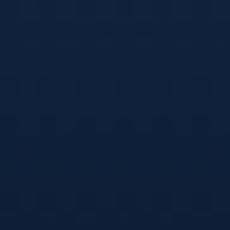
择，比如主视角、战术视角、球星视角，甚至是教练席、球
迷看台等特别机位，一些平台还会加入实时数据面板，将控
球率、预期进球 xG、跑动距离等数据以图形形式叠加在画面
上，让你在观赛的同时也像在看一场互动数据秀。对于经常
出门、通勤时间长的用户而言，移动端App的重要性更高，
提前在手机上安装好有世界杯版权的平台客户端，并完成账
号登录、实名认证、支付绑定等流程，可以避免开赛前慌乱
操作。在正式开球前建议开启一次完整的测试直播，例如观
看一场高并发的大型赛事，观察清晰度、延迟、流量消耗、
兼容性是否符合自己的需求，再决定是否为世界杯期间购买
会员或赛事通行证。