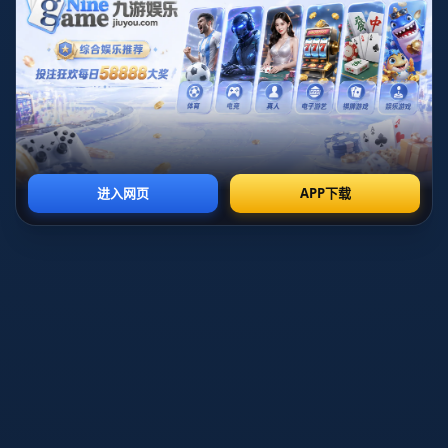
从整体格局来看，2026世界杯的版权依旧会由各大电视台与
互联网视频平台分区获得，再通过自有渠道提供直播信号。
一般而言，一个地区至少会有一家官方转播方，以及数个获
得转播许可的新媒体平台。对普通球迷来说，不需要死记平
台名称，只要把握三个核心原则 即看官方授权、优先主流平
台、关注多终端支持。官方授权意味着信号源稳定、清晰度
高、赛前赛后节目完整，不易出现中途下线或被封禁的情
况；主流平台往往在世界杯期间会投入大量资源，包括解说
团队、技术保障、互动玩法等；多终端支持则关系到你能否
在手机、平板、电视、电脑之间无缝切换，避免被某一种设
备所限制。
网络视频平台与移动端观赛体验
在过去几届世界杯中，新媒体平台已经成为年轻球迷的首选
观赛入口。这类平台的一大优势，是可以提供多路信号选