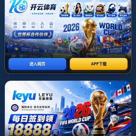
要想找到相对可靠的世界杯预选赛下注平台,第一步必须明确
一个核心标准——合规性与安全性。合规的在线体育博彩平
台通常会持有正规博彩监管机构颁发的牌照,例如马耳他、英
国等地区的远程博彩许可证,这些牌照代表平台需要接受严格
的审计和资金监管。虽然普通用户未必会一条条去查监管条
例,但至少可以做到:登录平台后在首页底部查看是否有清晰注
明的牌照信息、成立时间以及公司主体;再通过搜索引擎或第
三方评测网站了解该平台是否存在严重投诉记录。相比单纯
打广告、却查不到任何公司背景的平台,这种有监管背书的机
构,在世界杯预选赛这样投注量巨大的节点上,更有能力保障资
金和结算的稳定性。