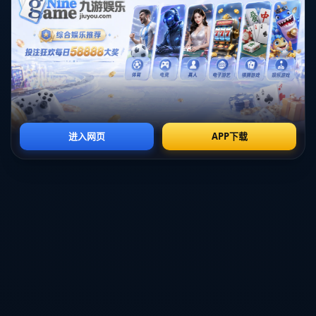
布伦森的表现值得特别关注。自加盟尼克斯以来，他的表现
逐渐趋于稳定，成为球队的进攻核心之一。在这场比赛中，
布伦森不仅得分高效，还具备了出色的组织能力。**他的助攻
数达到了6次**，有效带动了全队的进攻节奏。他的突破、投
篮和传球配合，使得尼克斯的攻击力提升了一个档次，展现
了其全能的进攻能力。
值得注意的是，布伦森在关键时刻的表现让他在球迷心中的
地位不断上升。在比赛的末节，他连续命中关键投篮，将分
差拉开，强势锁定胜局。这种关键时刻能把握机会的能力，
是一名优秀球员不可或缺的素质，布伦森用行动证明了这一
点。