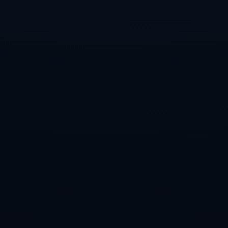
然而，面对布伦森的强势表现，热火必须在防守端做出调
整。他们需要找到有效的策略来限制布伦森的进攻，尤其是
在关键时刻的防守选择。若能加强对对方核心球员的盯防，
未来的交手中或许能有所改观。
#### 结语
这场比赛的胜利，不仅增强了尼克斯对季后赛的信心，也为
他们争夺更高的排名打下了基础。布伦森的崛起让球队看到
了未来的希望，他的表现无疑是尼克斯向前迈进的重要动
力。随着赛季的深入，尼克斯的每一场比赛都将成为他们争
夺季后赛席位的重要战役，值得我们持续关注。