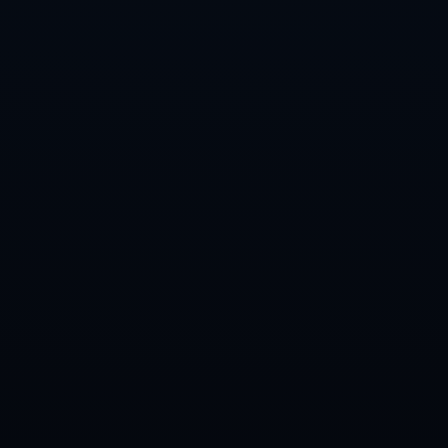
上一篇：阿森纳、利物浦等对英超和曼城的裁决感到失望
下一篇：中超半程观察：两个没想到 保级队扩大化令人忧
服务热线
0512-9191821
© Copyright 2024
Kaiyun-开云（中国）官方网站_KAIYUNSPORTS
All Rights