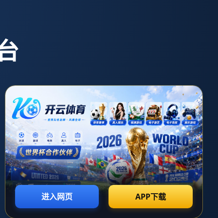
关于我们
产品中心
新闻中心
联系方式
令人忧
担忧，同时也激发了对未来比赛的思考。本文将深入分
*南通支云**，不仅提升了自己的实力，还在争冠球队面