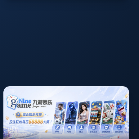
3:1获胜，成为了争夺亚冠资格的有力竞争者。这一变
景观。**保级队扩大化**的现象给联赛带来了新的挑
获得平局，这让他们在积分榜上的位置岌岌可危，给整
的多变，使得那些相对实力较弱的球队在面对更高水平