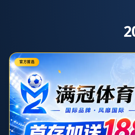
中超
# 中超半程观察：两个没想到 保级队扩大化令人忧
在刚刚过去的中超赛季半程，联赛各队的表现出乎许多
析这一现象，以及其中的“两个没想到”。
## 一、竞争格局的意外变化
在赛季初期，许多球迷和专家普遍认为，传统强队将继续