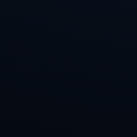
中超半程的这些变化，提醒我们关注联赛中暗流涌动的
对接下来更加紧张的赛季。
在这个多变的赛季，每支球队都需要调整自己的策略