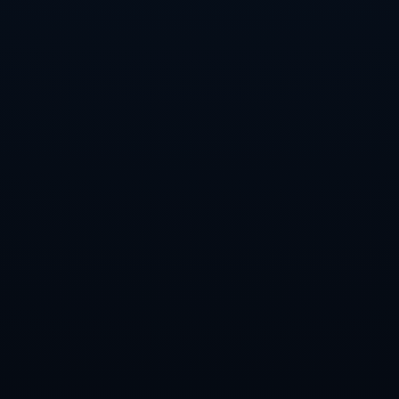
态势。在**保级队扩大化**的背景下，未来的比赛可能会更加
，以适应竞争的现实。对于保级球队而言，保持抗压能力和灵活